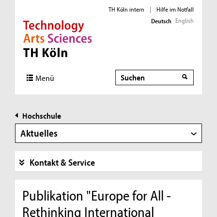
TH Köln intern
|
Hilfe im Notfall
English
Deutsch
Direkt zur Hauptnavigation
Direkt zur Subnavigation
Direkt zum Inhalt
Direkt zum Fußbereich
Suche
Menü
Hochschule
Aktuelles
Kontakt & Service
Publikation "Europe for All -
Rethinking International