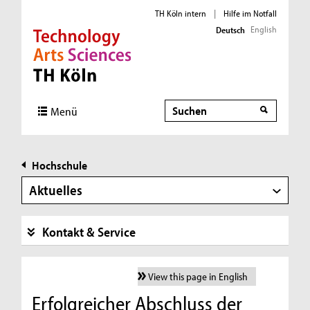
TH Köln intern
|
Hilfe im Notfall
English
Deutsch
Direkt zur Hauptnavigation
Direkt zur Subnavigation
Direkt zum Inhalt
Direkt zum Fußbereich
Suche
Menü
Hochschule
Aktuelles
Kontakt & Service
View this page in English
Erfolgreicher Abschluss der