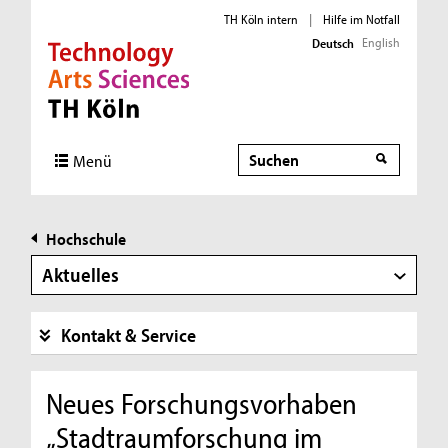
TH Köln intern
|
Hilfe im Notfall
English
Deutsch
Direkt zur Hauptnavigation
Direkt zur Subnavigation
Direkt zum Inhalt
Direkt zum Fußbereich
Suche
Menü
Hochschule
Aktuelles
Kontakt & Service
Neues Forschungsvorhaben
„Stadtraumforschung im