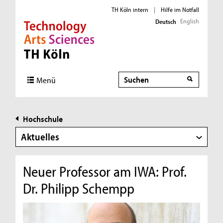
TH Köln intern
|
Hilfe im Notfall
English
Deutsch
Direkt zur Hauptnavigation
Direkt zur Subnavigation
Direkt zum Inhalt
Direkt zum Fußbereich
Suche
Menü
Hochschule
Aktuelles
Neuer Professor am IWA: Prof.
Dr. Philipp Schempp