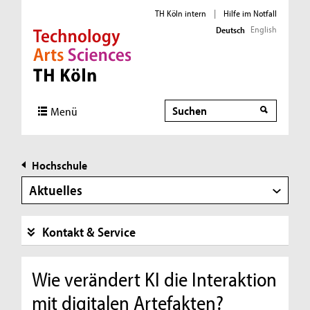
TH Köln intern
|
Hilfe im Notfall
English
Deutsch
Direkt zur Hauptnavigation
Direkt zur Subnavigation
Direkt zum Inhalt
Direkt zum Fußbereich
Suche
Menü
Hochschule
Aktuelles
Kontakt & Service
Wie verändert KI die Interaktion
mit digitalen Artefakten?