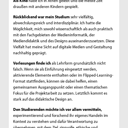
Als Kind
habe ich in Athen gelebt und die meiste Zeit
draußen mit anderen Kindern gespielt.
Rückblickend war mein Studium
sehr vielfältig,
abwechslungsreich und interdisziplinär. Ich hatte die
Möglichkeit, mich sowohl wissenschaftlich als auch praktisch
mit den Fachgebieten der Medieninformatik, der
Mediendidaktik und des Designs auseinanderzusetzen. Diese
Vielfalt hat meine Sicht auf digitale Medien und Gestaltung
nachhaltig geprägt.
Vorlesungen finde ich
als Lehrform grundsätzlich nicht
falsch. Wenn sie als Einführung eingesetzt werden,
aktivierende Elemente enthalten oder im Flipped-Learning-
Format stattfinden, können sie dabei helfen, einen
gemeinsamen Ausgangspunkt oder einen thematischen
Fokus für die Projektarbeit zu setzen. Letztlich kommt es
stark auf das didaktische Design an.
Den Studierenden möchte ich vor allem vermitteln,
experimentierend und forschend ihr eigenes Handeln im
Kontext zu verstehen und dafür Verantwortung zu
übernehmen, mit dem Ziel, sinnvolle, ethische und