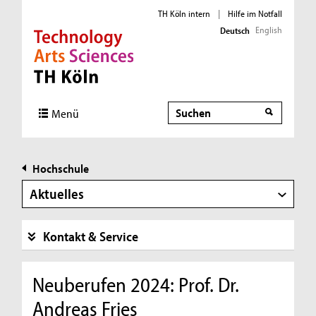
TH Köln intern
|
Hilfe im Notfall
English
Deutsch
Direkt zur Hauptnavigation
Direkt zur Subnavigation
Direkt zum Inhalt
Direkt zum Fußbereich
Suche
Menü
Hochschule
Aktuelles
Kontakt & Service
Neuberufen 2024: Prof. Dr.
Andreas Fries