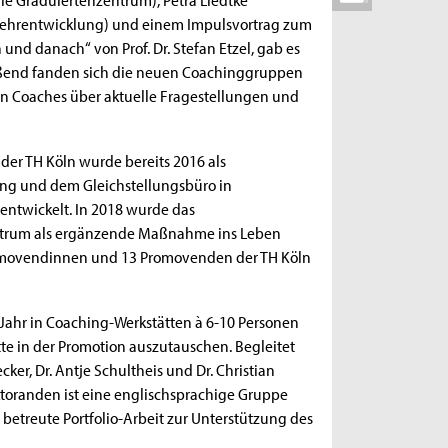
r Lehrentwicklung) und einem Impulsvortrag zum
nd danach“ von Prof. Dr. Stefan Etzel, gab es
ßend fanden sich die neuen Coachinggruppen
en Coaches über aktuelle Fragestellungen und
er TH Köln wurde bereits 2016 als
ng und dem Gleichstellungsbüro in
ntwickelt. In 2018 wurde das
trum als ergänzende Maßnahme ins Leben
romovendinnen und 13 Promovenden der TH Köln
ahr in Coaching-Werkstätten à 6-10 Personen
e in der Promotion auszutauschen. Begleitet
ker, Dr. Antje Schultheis und Dr. Christian
toranden ist eine englischsprachige Gruppe
betreute Portfolio-Arbeit zur Unterstützung des