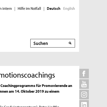
n intern
Hilfe im Notfall
English
|
|
Deutsch
Suche
omotionscoachings
n Coachingprogramms für Promovierende an
innen am 14. Oktober 2019 zu einem
e Graduiertenzentrum), Petra Liedtke