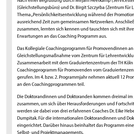
(Gleichstellungsbüro) und Dr. Birgit Szczyrba (Zentrum fü
Thema „Persönlichkeitsentwicklung während der Promotion u
ausreichend Zeit zum gemeinsamen Netzwerken. Anschlie
zusammen, lernten sich kennen und tauschten sich mit ihr
Erwartungen an das Coaching Programm aus.
Das Kollegiale Coachingprogramm für Promovendinnen an d
Gleichstellungsmaßnahme vom Zentrum für Lehrentwicklu
Zusammenarbeit mit dem Graduiertenzentrum der TH Köln e
Coachingprogramm für Promovenden vom Graduiertenzen
gerufen. Im 4. bzw. 2. Programmjahr nehmen aktuell 12 P
an den Coachingprogrammen teil.
Die Doktorandinnen und Doktoranden kommen dreimal im J
zusammen, um sich über Herausforderungen und Fortschritt
werden sie dabei von drei erfahrenen Coaches Dr. Eike Hebec
Dumpitak. Für die internationalen Doktorandinnen und Dok
eingerichtet. Darüber hinaus beinhaltet das Programm eine 
Selbst- und Projektmanagements.