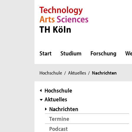
Direkt zur Hauptnavigation
Direkt zur Subnavigation
Direkt zum Inhalt
Direkt zum Fußbereich
Start
Studium
Forschung
We
Sie
Hochschule
/
Aktuelles
/
Nachrichten
sind
hier:
Subnavigation
Hochschule
Aktuelles
Nachrichten
Termine
Podcast