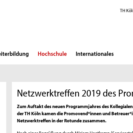
TH Köl
iterbildung
Hochschule
Internationales
Netzwerktreffen 2019 des Pr
Zum Auftakt des neuen Programmjahres des Kollegiale
der TH Köln kamen die Promovend*innen und Betreuer*
Netzwerktreffen in der Rotunde zusammen.
Nach einer Begrüßung durch Mirjam Heetkamp (Servicestell