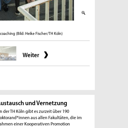
2 / 4
aching (Bild: Heike Fischer/TH Köln)
Promovendinnen im Ges
Weiter
ustausch und Vernetzung
n der TH Köln gibt es zurzeit über 190
oktorand*innen aus allen Fakultäten, die im
ahmen einer Kooperativen Promotion