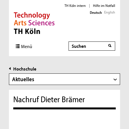
TH Köln intern
|
Hilfe im Notfall
English
Deutsch
Direkt zur Hauptnavigation
Direkt zur Subnavigation
Direkt zum Inhalt
Direkt zum Fußbereich
Suche
Menü
Hochschule
Aktuelles
Nachruf Dieter Brämer