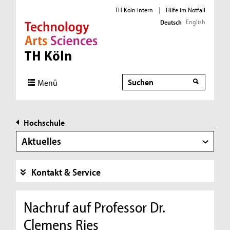
TH Köln intern
|
Hilfe im Notfall
English
Deutsch
Direkt zur Hauptnavigation
Direkt zur Subnavigation
Direkt zum Inhalt
Direkt zum Fußbereich
Suche
Menü
Hochschule
Aktuelles
Kontakt & Service
Nachruf auf Professor Dr.
Clemens Ries