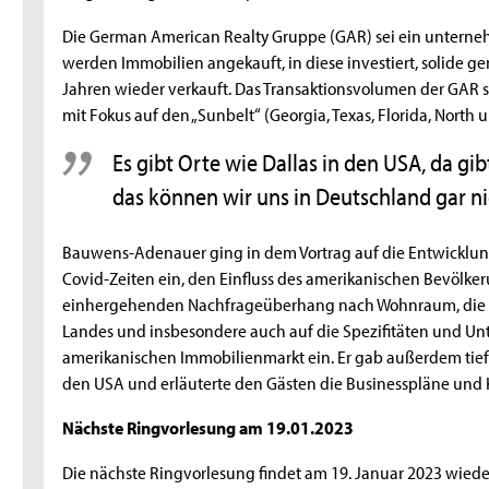
Die German American Realty Gruppe (GAR) sei ein unterneh
werden Immobilien angekauft, in diese investiert, solide 
Jahren wieder verkauft. Das Transaktionsvolumen der GAR se
mit Fokus auf den „Sunbelt“ (Georgia, Texas, Florida, North 
Es gibt Orte wie Dallas in den USA, da g
das können wir uns in Deutschland gar ni
Bauwens-Adenauer ging in dem Vortrag auf die Entwicklung
Covid-Zeiten ein, den Einfluss des amerikanischen Bevöl
einhergehenden Nachfrageüberhang nach Wohnraum, die A
Landes und insbesondere auch auf die Spezifitäten und U
amerikanischen Immobilienmarkt ein. Er gab außerdem tiefe
den USA und erläuterte den Gästen die Businesspläne und K
Nächste Ringvorlesung am 19.01.2023
Die nächste Ringvorlesung findet am 19. Januar 2023 wieder