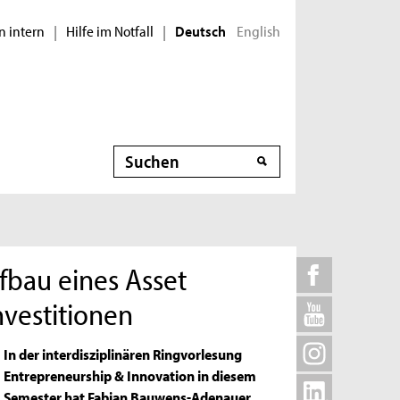
n intern
Hilfe im Notfall
English
|
|
Deutsch
Suche
fbau eines Asset
vestitionen
In der interdisziplinären Ringvorlesung
Entrepreneurship & Innovation in diesem
Semester hat Fabian Bauwens-Adenauer,