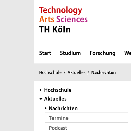
Direkt zur Hauptnavigation
Direkt zur Subnavigation
Direkt zum Inhalt
Direkt zum Fußbereich
Start
Studium
Forschung
We
Sie
Hochschule
/
Aktuelles
/
Nachrichten
sind
hier:
Subnavigation
Hochschule
Aktuelles
Nachrichten
Termine
Podcast