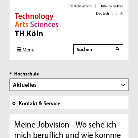
TH Köln intern
|
Hilfe im Notfall
English
Deutsch
Direkt zur Hauptnavigation
Direkt zur Subnavigation
Direkt zum Inhalt
Direkt zum Fußbereich
Suche
Menü
Hochschule
Aktuelles
Kontakt & Service
Meine Jobvision - Wo sehe ich
mich beruflich und wie komme