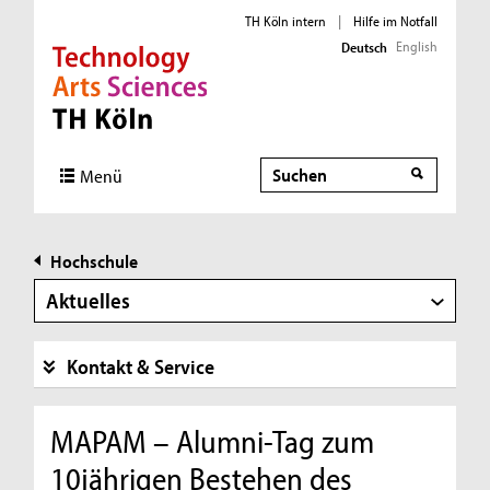
TH Köln intern
|
Hilfe im Notfall
English
Deutsch
Direkt zur Hauptnavigation
Direkt zur Subnavigation
Direkt zum Inhalt
Direkt zum Fußbereich
Suche
Menü
Hochschule
Aktuelles
Kontakt & Service
MAPAM – Alumni-Tag zum
10jährigen Bestehen des