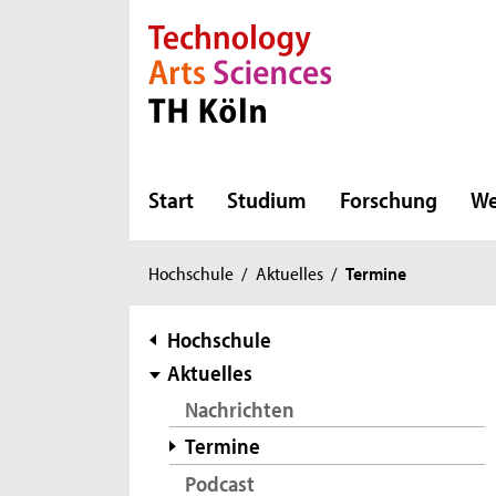
Direkt zur Hauptnavigation
Direkt zur Subnavigation
Direkt zum Inhalt
Direkt zum Fußbereich
Start
Studium
Forschung
We
Sie
Hochschule
/
Aktuelles
/
Termine
sind
hier:
Subnavigation
Hochschule
Aktuelles
Nachrichten
Termine
Podcast