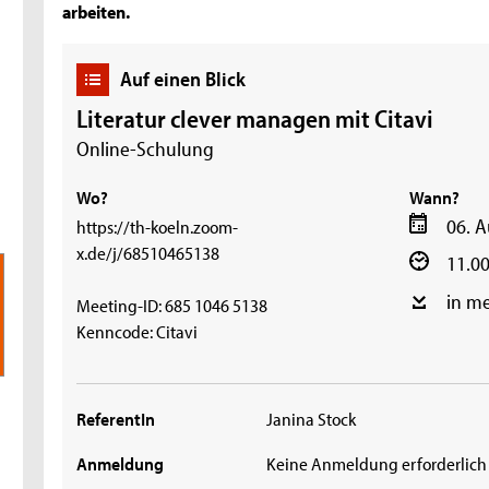
arbeiten.
Auf einen Blick
Literatur clever managen mit Citavi
Online-Schulung
Wo?
Wann?
06. 
https://th-koeln.zoom-
x.de/j/68510465138
11.00
in m
Meeting-ID: 685 1046 5138
Kenncode: Citavi
ReferentIn
Janina Stock
Anmeldung
Keine Anmeldung erforderlich