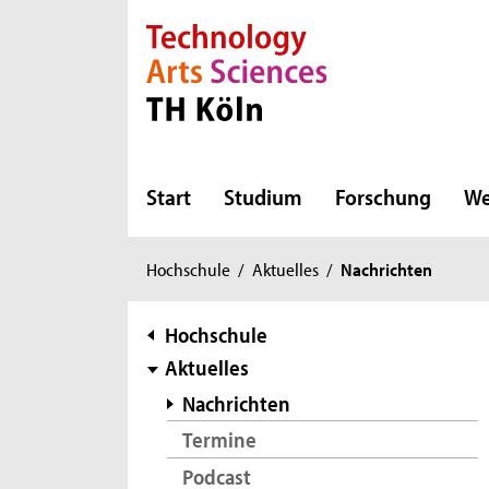
Direkt zur Hauptnavigation
Direkt zur Subnavigation
Direkt zum Inhalt
Direkt zum Fußbereich
Start
Studium
Forschung
We
Sie
Hochschule
/
Aktuelles
/
Nachrichten
sind
hier:
Subnavigation
Hochschule
Aktuelles
Nachrichten
Termine
Podcast