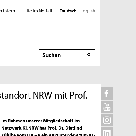
n intern
Hilfe im Notfall
English
|
|
Deutsch
Suche
standort NRW mit Prof.
Im Rahmen unserer Mitgliedschaft im
Netzwerk KI.NRW hat Prof. Dr. Dietlind
Zühlke vom IDE+A ein Kurzinterview zum KI-