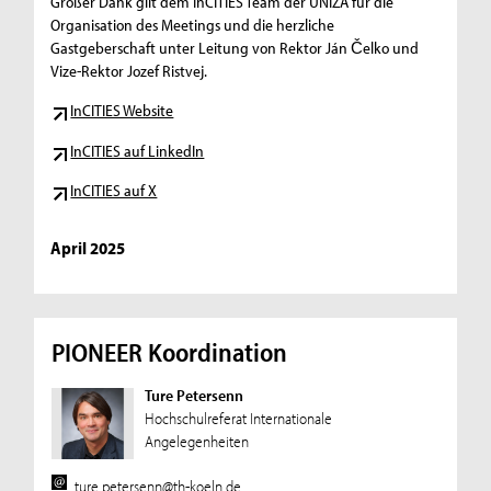
Großer Dank gilt dem InCITIES Team der UNIZA für die
Organisation des Meetings und die herzliche
Gastgeberschaft unter Leitung von Rektor Ján Čelko und
Vize-Rektor Jozef Ristvej.
InCITIES Website
InCITIES auf LinkedIn
InCITIES auf X
April 2025
PIONEER Koordination
Ture Petersenn
Hochschulreferat Internationale
Angelegenheiten
ture.petersenn@th-koeln.de