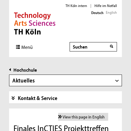
TH Köln intern
|
Hilfe im Notfall
English
Deutsch
Direkt zur Hauptnavigation
Direkt zur Subnavigation
Direkt zum Inhalt
Direkt zum Fußbereich
Suche
Menü
Hochschule
Aktuelles
Kontakt & Service
View this page in English
Finales InCTIES Projekttreffen