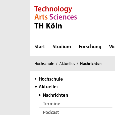
Direkt zur Hauptnavigation
Direkt zur Subnavigation
Direkt zum Inhalt
Direkt zum Fußbereich
Start
Studium
Forschung
We
Sie
Hochschule
/
Aktuelles
/
Nachrichten
sind
hier:
Subnavigation
Hochschule
Aktuelles
Nachrichten
Termine
Podcast