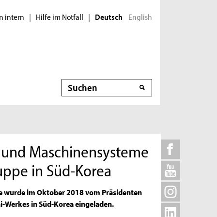
n intern
Hilfe im Notfall
English
|
|
Deutsch
Suche
e- und Maschinensysteme
uppe in Süd-Korea
me wurde im Oktober 2018 vom Präsidenten
i-Werkes in Süd-Korea eingeladen.