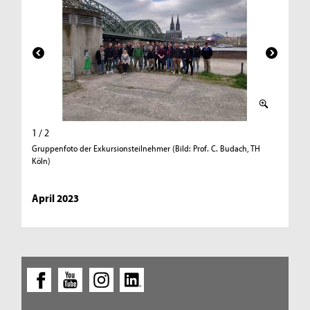
1 / 2
2 / 2
Gruppenfoto der Exkursionsteilnehmer (Bild: Prof. C. Budach, TH
Präsenta
Köln)
Prof. C. 
April 2023