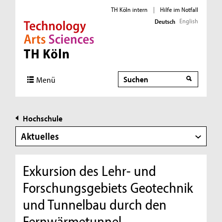
TH Köln intern
|
Hilfe im Notfall
English
Deutsch
Direkt zur Hauptnavigation
Direkt zur Subnavigation
Direkt zum Inhalt
Direkt zum Fußbereich
Suche
Menü
Hochschule
Aktuelles
Exkursion des Lehr- und
Forschungsgebiets Geotechnik
und Tunnelbau durch den
Fernwärmetunnel