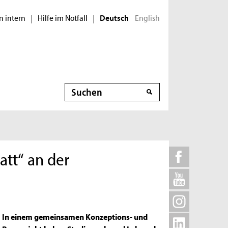
n intern
Hilfe im Notfall
English
|
|
Deutsch
Suche
att“ an der
In einem gemeinsamen Konzeptions- und