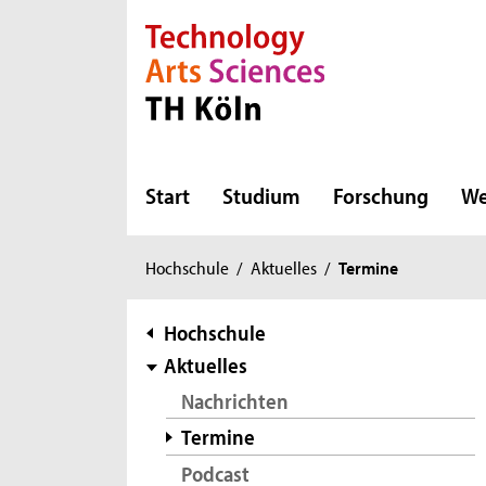
Direkt zur Hauptnavigation
Direkt zur Subnavigation
Direkt zum Inhalt
Direkt zum Fußbereich
Start
Studium
Forschung
We
Sie
Hochschule
/
Aktuelles
/
Termine
sind
hier:
Subnavigation
Hochschule
Aktuelles
Nachrichten
Termine
Podcast