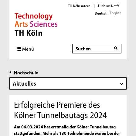
TH Köln intern
|
Hilfe im Notfall
English
Deutsch
Direkt zur Hauptnavigation
Direkt zur Subnavigation
Direkt zum Inhalt
Direkt zum Fußbereich
Suche
Menü
Hochschule
Aktuelles
Erfolgreiche Premiere des
Kölner Tunnelbautags 2024
Am 06.03.2024 hat erstmalig der Kölner Tunnelbautag
stattgefunden. Mehr als 130 Teilnehmende waren bei der