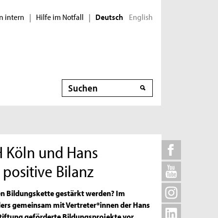
n intern
Hilfe im Notfall
English
|
|
Deutsch
Suche
H Köln und Hans
positive Bilanz
n Bildungskette gestärkt werden? Im
nders gemeinsam mit Vertreter*innen der Hans
tiftung geförderte Bildungsprojekte vor.