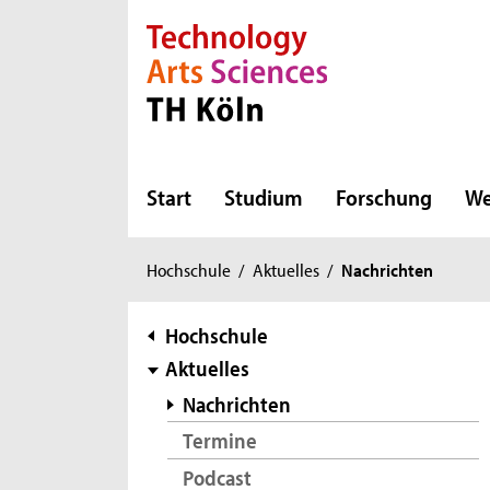
Direkt zur Hauptnavigation
Direkt zur Subnavigation
Direkt zum Inhalt
Direkt zum Fußbereich
Start
Studium
Forschung
We
Sie
Hochschule
/
Aktuelles
/
Nachrichten
sind
hier:
Subnavigation
Hochschule
Aktuelles
Nachrichten
Termine
Podcast