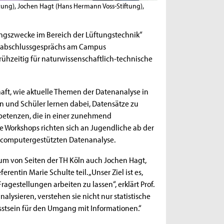
tiftung), Jochen Hagt (Hans Hermann Voss-Stiftung),
ngszwecke im Bereich der Lüftungstechnik“
ktabschlussgesprächs am Campus
rühzeitig für naturwissenschaftlich-technische
haft, wie aktuelle Themen der Datenanalyse in
n und Schüler lernen dabei, Datensätze zu
mpetenzen, die in einer zunehmend
 Workshops richten sich an Jugendliche ab der
er computergestützten Datenanalyse.
m von Seiten der TH Köln auch Jochen Hagt,
entin Marie Schulte teil. „Unser Ziel ist es,
agestellungen arbeiten zu lassen“, erklärt Prof.
ysieren, verstehen sie nicht nur statistische
sstsein für den Umgang mit Informationen.“