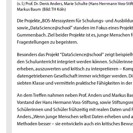
(v. l.) Prof. Dr. Denis Anders, Marie Schulte (Hans Herrmann Voss-S
Markus Baum
(Bild: TH Köln)
Die Projekte „BOS-Messsystem für Schulungs- und Ausbildu
sowie „DataScience@school“ standen im Fokus eines Proje
Gummersbach. Ziel beider Projekte ist es, junge Menschen f
Fragestellungen zu begeistern.
Besonders das Projekt "DataScience@school" zeigt beispiel
den Schulunterricht integriert werden können. Schülerinne
erheben, auszuwerten und kritisch zu interpretieren – Ko
datengetriebenen Gesellschaft immer wichtiger werden. Die
siebten Klasse und vermitteln praktische Fähigkeiten in d
An dem Treffen nahmen neben Prof. Anders und Markus Bau
Vorstand der Hans Hermann Voss-Stiftung, sowie Stiftungsrefer
Schülerinnen und Schüler frühzeitig mit realen Daten und Fr
Anders. „Wenn junge Menschen selbst Daten erheben und anal
Methoden besser – sie entwickeln auch ein kritisches Bewu