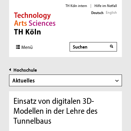
TH Köln intern
|
Hilfe im Notfall
English
Deutsch
Direkt zur Hauptnavigation
Direkt zur Subnavigation
Direkt zum Inhalt
Direkt zum Fußbereich
Suche
Menü
Hochschule
Aktuelles
Einsatz von digitalen 3D-
Modellen in der Lehre des
Tunnelbaus