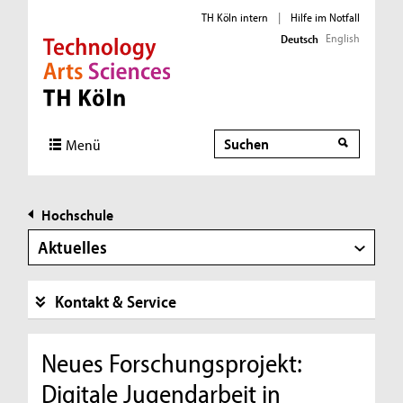
TH Köln intern
|
Hilfe im Notfall
English
Deutsch
Direkt zur Hauptnavigation
Direkt zur Subnavigation
Direkt zum Inhalt
Direkt zum Fußbereich
Suche
Menü
Hochschule
Aktuelles
Kontakt & Service
Neues Forschungsprojekt:
Digitale Jugendarbeit in