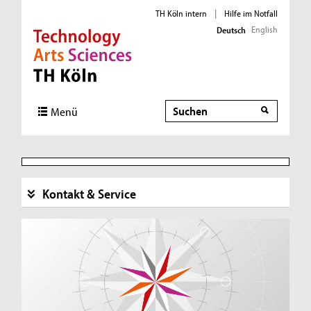
TH Köln intern
|
Hilfe im Notfall
English
Deutsch
Direkt zur Hauptnavigation
Direkt zur Subnavigation
Direkt zum Inhalt
Direkt zum Fußbereich
Suche
Menü
Kontakt & Service