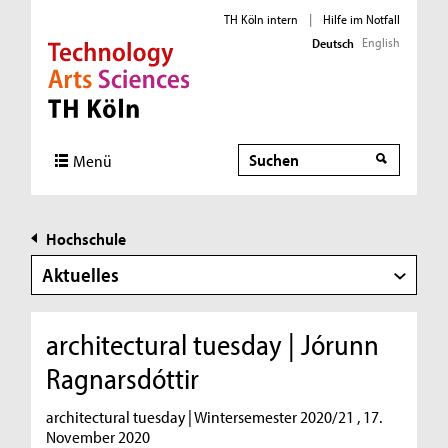
TH Köln intern
|
Hilfe im Notfall
English
Deutsch
Direkt zur Hauptnavigation
Direkt zur Subnavigation
Direkt zum Inhalt
Direkt zum Fußbereich
Suche
Menü
Hochschule
Aktuelles
architectural tuesday | Jórunn
Ragnarsdóttir
architectural tuesday | Wintersemester 2020/21 , 17.
November 2020