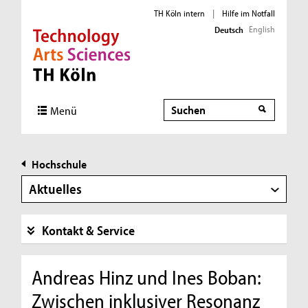
TH Köln intern
|
Hilfe im Notfall
English
Deutsch
Direkt zur Hauptnavigation
Direkt zur Subnavigation
Direkt zum Inhalt
Direkt zum Fußbereich
Suche
Menü
Hochschule
Aktuelles
Kontakt & Service
Andreas Hinz und Ines Boban:
Zwischen inklusiver Resonanz