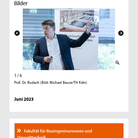
Bilder
1 / 6
2 / 6
Prof. Dr. Budach (Bild: Michael Bause/TH Köln)
Zuhörer*
Bause/TH
Juni 2023
Fakultät für Bauingenieurwesen und
Umwelttechnik