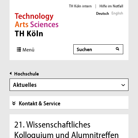
TH Köln intern
|
Hilfe im Notfall
English
Deutsch
Direkt zur Hauptnavigation
Direkt zur Subnavigation
Direkt zum Inhalt
Direkt zum Fußbereich
Suche
Menü
Hochschule
Aktuelles
Kontakt & Service
21. Wissenschaftliches
Kolloquium und Alumnitreffen