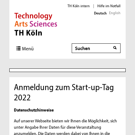
TH Köln intern
|
Hilfe im Notfall
English
Deutsch
Direkt zur Hauptnavigation
Direkt zur Subnavigation
Direkt zum Inhalt
Direkt zum Fußbereich
Suche
Menü
Anmeldung zum Start-up-Tag
2022
Datenschutzhinweise
Auf unserer Webseite bieten wir Ihnen die Möglichkeit, sich
unter Angabe Ihrer Daten für diese Veranstaltung
anzumelden. Die Daten werden dabei von Ihnen in die