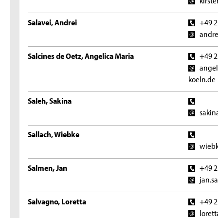
kirst
Salavei, Andrei
+49 2
andre
Salcines de Oetz, Angelica Maria
+49 2
angel
koeln.de
Saleh, Sakina
sakin
Sallach, Wiebke
wiebk
Salmen, Jan
+49 2
jan.s
Salvagno, Loretta
+49 2
loret