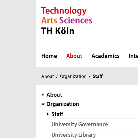
Direkt zur Hauptnavigation
Direkt zur Subnavigation
Direkt zum Inhalt
Direkt zum Fußbereich
Home
About
Academics
Int
You
About
/
Organization
/
Staff
are
here:
subnavigation
About
Organization
Staff
University Governance
University Library