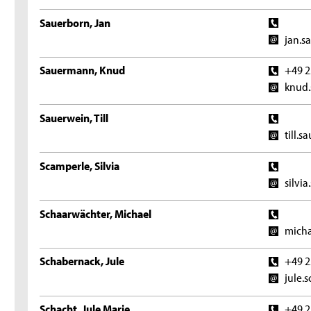
Sauerborn, Jan
jan.s
Sauermann, Knud
+49 2
knud.
Sauerwein, Till
till.
Scamperle, Silvia
silvi
Schaarwächter, Michael
micha
Schabernack, Jule
+49 2
jule.
Schacht, Jule Marie
+49 2