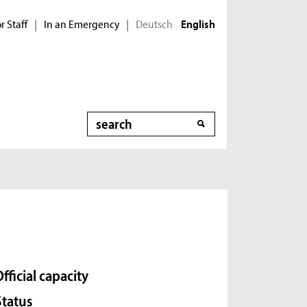
r Staff
In an Emergency
Deutsch
|
|
English
Search
Official capacity
Status