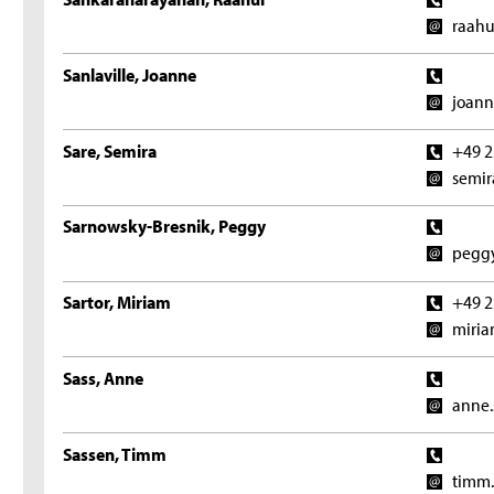
raahu
Sanlaville, Joanne
joann
Sare, Semira
+49 2
semir
Sarnowsky-Bresnik, Peggy
peggy
Sartor, Miriam
+49 2
miria
Sass, Anne
anne.
Sassen, Timm
timm.