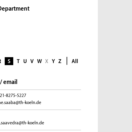
Department
R
S
T
U
V
W
X
Y
Z
All
/ email
21-8275-5227
e.saaba@th-koeln.de
.saavedra@th-koeln.de