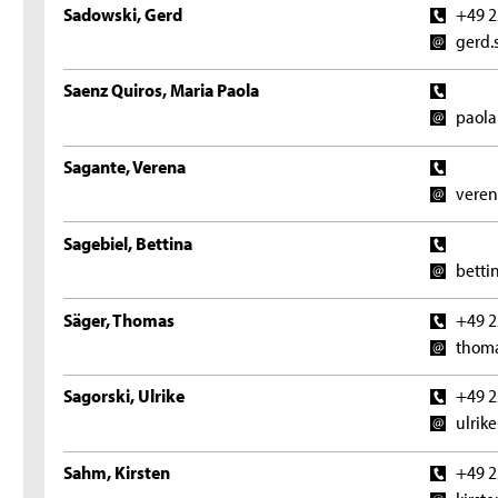
Sadowski, Gerd
+49 2
gerd.
Saenz Quiros, Maria Paola
paola
Sagante, Verena
veren
Sagebiel, Bettina
betti
Säger, Thomas
+49 2
thoma
Sagorski, Ulrike
+49 2
ulrik
Sahm, Kirsten
+49 2