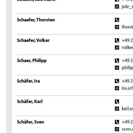
jule_
Schaefer, Thorsten
thors
Schaefer, Volker
+49 2
volke
Schaer, Philipp
+49 2
phili
Schäfer, Ira
+49 2
ira.s
Schäfer, Karl
karl.
Schäfer, Sven
+49 2
sven.