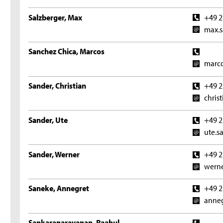
Salzberger, Max
+49 2
max.s
Sanchez Chica, Marcos
marco
Sander, Christian
+49 2
chris
Sander, Ute
+49 2
ute.s
Sander, Werner
+49 2
werne
Saneke, Annegret
+49 2
anneg
Sankaranarayanan, Raahul