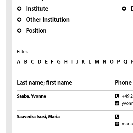
Institute
Other Institution
Position
Filter:
A
B
C
D
E
F
G
H
I
J
K
L
M
N
O
P
Q
Last name; first name
Phone 
Saaba, Yvonne
+49 2
yvonn
Saavedra Isusi, Maria
maria