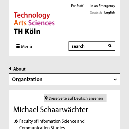
For Staff
|
In an Emergency
English
Deutsch
Direkt zur Hauptnavigation
Direkt zur Subnavigation
Direkt zum Inhalt
Direkt zum Fußbereich
Search
Menü
About
Organization
Diese Seite auf Deutsch ansehen
Michael Schaarwächter
Faculty of Information Science and
Communication Studies