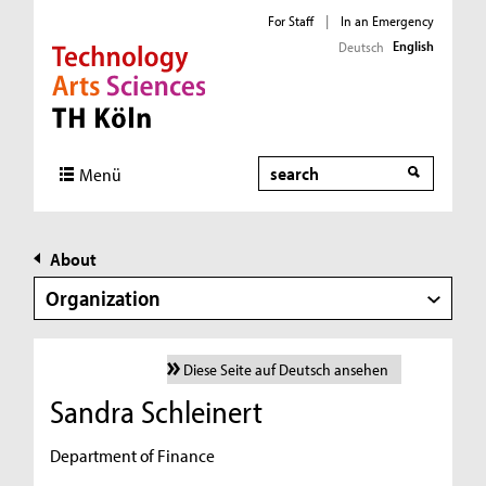
For Staff
|
In an Emergency
English
Deutsch
Direkt zur Hauptnavigation
Direkt zur Subnavigation
Direkt zum Inhalt
Direkt zum Fußbereich
Search
Menü
About
Organization
Diese Seite auf Deutsch ansehen
Sandra Schleinert
Department of Finance