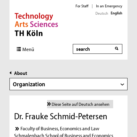
For Staff
|
In an Emergency
English
Deutsch
Direkt zur Hauptnavigation
Direkt zur Subnavigation
Direkt zum Inhalt
Direkt zum Fußbereich
Search
Menü
About
Organization
Diese Seite auf Deutsch ansehen
Dr. Frauke Schmid-Petersen
Faculty of Business, Economics and Law
Schmalenbach School of Business and Economics