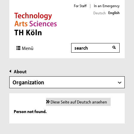
For Staff
|
In an Emergency
English
Deutsch
Direkt zur Hauptnavigation
Direkt zur Subnavigation
Direkt zum Inhalt
Direkt zum Fußbereich
Search
Menü
About
Organization
Diese Seite auf Deutsch ansehen
Person not found.