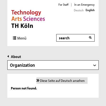
For Staff
|
In an Emergency
English
Deutsch
Direkt zur Hauptnavigation
Direkt zur Subnavigation
Direkt zum Inhalt
Direkt zum Fußbereich
Search
Menü
About
Organization
Diese Seite auf Deutsch ansehen
Person not found.