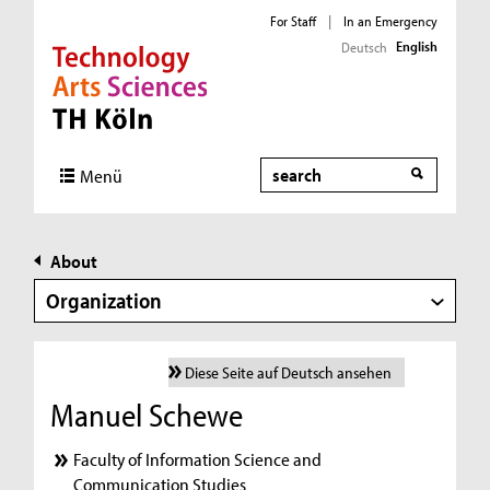
For Staff
|
In an Emergency
English
Deutsch
Direkt zur Hauptnavigation
Direkt zur Subnavigation
Direkt zum Inhalt
Direkt zum Fußbereich
Search
Menü
About
Organization
Diese Seite auf Deutsch ansehen
Manuel Schewe
Faculty of Information Science and
Communication Studies