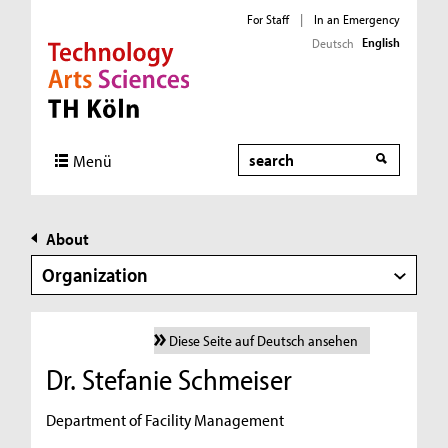
For Staff
|
In an Emergency
English
Deutsch
Direkt zur Hauptnavigation
Direkt zur Subnavigation
Direkt zum Inhalt
Direkt zum Fußbereich
Search
Menü
About
Organization
Diese Seite auf Deutsch ansehen
Dr. Stefanie Schmeiser
Department of Facility Management