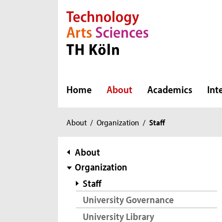
Direkt zur Hauptnavigation
Direkt zur Subnavigation
Direkt zum Inhalt
Direkt zum Fußbereich
Home
About
Academics
Int
You
About
/
Organization
/
Staff
are
here:
subnavigation
About
Organization
Staff
University Governance
University Library