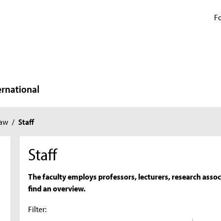
Fo
ernational
Law
/
Staff
Staff
The faculty employs professors, lecturers, research associ
find an overview.
Filter: