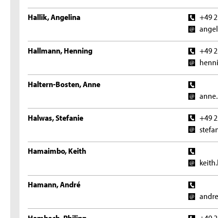
Hallik, Angelina
+49 2
angel
Hallmann, Henning
+49 2
henni
Haltern-Bosten, Anne
anne.
Halwas, Stefanie
+49 2
stefa
Hamaimbo, Keith
keith
Hamann, André
andr
Hambach, Philipp
+49 2