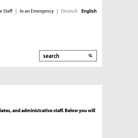
r Staff
In an Emergency
Deutsch
|
|
English
Search
ates, and administrative staff. Below you will