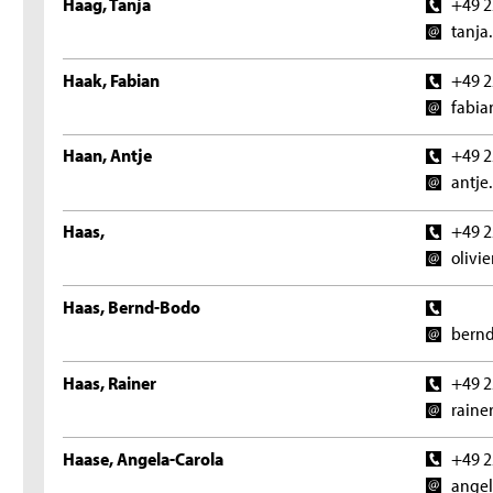
Haag, Tanja
+49 2
tanja
Haak, Fabian
+49 2
fabia
Haan, Antje
+49 2
antje
Haas,
+49 2
olivi
Haas, Bernd-Bodo
bernd
Haas, Rainer
+49 2
raine
Haase, Angela-Carola
+49 2
angel