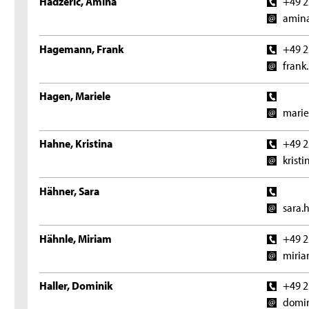
Hadzeric, Amina
+49 2
amina
Hagemann, Frank
+49 2
frank
Hagen, Mariele
marie
Hahne, Kristina
+49 2
krist
Hähner, Sara
sara.
Hähnle, Miriam
+49 2
miria
Haller, Dominik
+49 2
domin