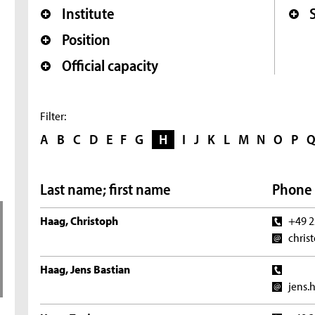
Institute
Position
Official capacity
Filter:
A
B
C
D
E
F
G
H
I
J
K
L
M
N
O
P
Last name; first name
Phone 
Haag, Christoph
+49 2
chris
Haag, Jens Bastian
jens.