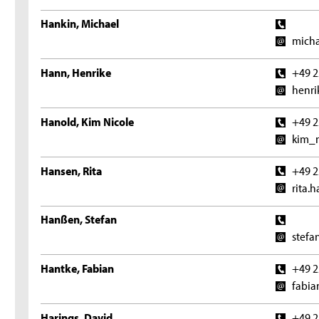
Hankin, Michael
micha
Hann, Henrike
+49 2
henri
Hanold, Kim Nicole
+49 2
kim_n
Hansen, Rita
+49 2
rita.
Hanßen, Stefan
stefa
Hantke, Fabian
+49 2
fabia
Harings, David
+49 2