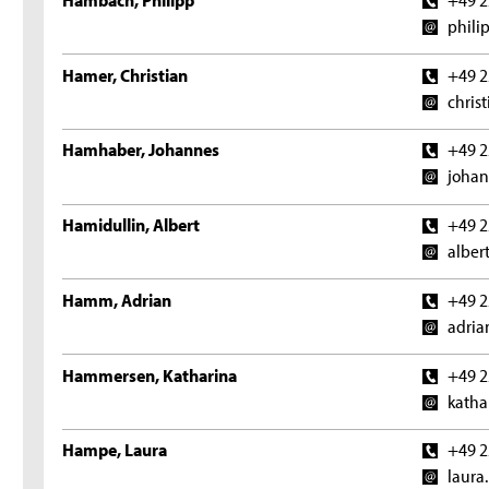
phili
Hamer, Christian
+49 2
chris
Hamhaber, Johannes
+49 2
johan
Hamidullin, Albert
+49 2
alber
Hamm, Adrian
+49 2
adria
Hammersen, Katharina
+49 2
katha
Hampe, Laura
+49 2
laura