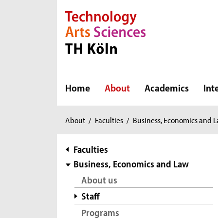
Direkt zur Hauptnavigation
Direkt zur Subnavigation
Direkt zum Inhalt
Direkt zum Fußbereich
Home
About
Academics
Int
You
About
/
Faculties
/
Business, Economics and 
are
here:
subnavigation
Faculties
Business, Economics and Law
About us
Staff
Programs