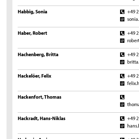
Habbig, Sonia
+49 2
sonia
Haber, Robert
+49 2
rober
Hachenberg, Britta
+49 2
britt
Hackelöer, Felix
+49 2
felix
Hackenfort, Thomas
thoma
Hackradt, Hans-Niklas
+49 2
hans.