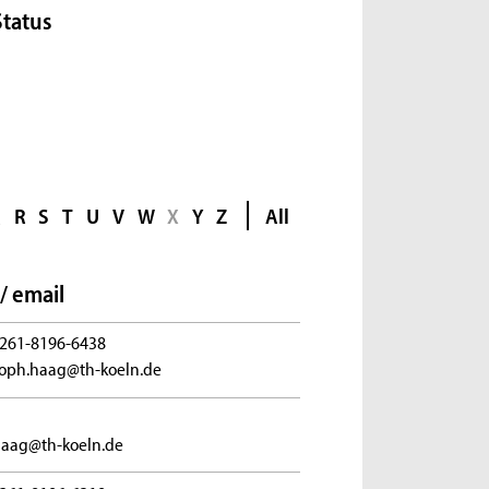
Status
Q
R
S
T
U
V
W
X
Y
Z
All
/ email
261-8196-6438
toph.haag@th-koeln.de
haag@th-koeln.de