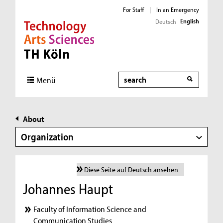
For Staff
|
In an Emergency
English
Deutsch
Direkt zur Hauptnavigation
Direkt zur Subnavigation
Direkt zum Inhalt
Direkt zum Fußbereich
Search
Menü
About
Organization
Diese Seite auf Deutsch ansehen
Johannes Haupt
Faculty of Information Science and
Communication Studies