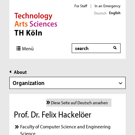
For Staff
|
In an Emergency
English
Deutsch
Direkt zur Hauptnavigation
Direkt zur Subnavigation
Direkt zum Inhalt
Direkt zum Fußbereich
Search
Menü
About
Organization
Diese Seite auf Deutsch ansehen
Prof. Dr. Felix Hackelöer
Faculty of Computer Science and Engineering
Science