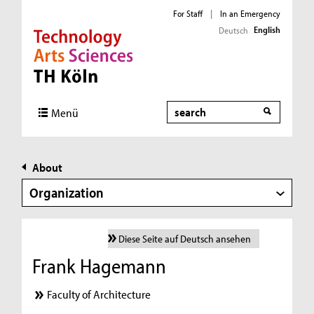
For Staff
|
In an Emergency
English
Deutsch
Direkt zur Hauptnavigation
Direkt zur Subnavigation
Direkt zum Inhalt
Direkt zum Fußbereich
Search
Menü
About
Organization
Diese Seite auf Deutsch ansehen
Frank Hagemann
Faculty of Architecture