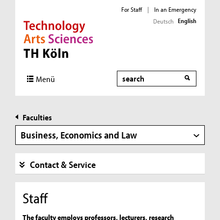
For Staff
|
In an Emergency
English
Deutsch
Direkt zur Hauptnavigation
Direkt zur Subnavigation
Direkt zum Inhalt
Direkt zum Fußbereich
Search
Menü
Faculties
Business, Economics and Law
Contact & Service
Staff
The faculty employs professors, lecturers, research