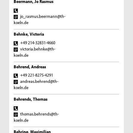
Beermann, Jo Rasmus
jo_rasmus.beermann@th-
koeln.de
Behnke, Victoria
+49 214-32831-4660
victoria.behnke@th-
koeln.de
Behrend, Andreas
+49 221-8275-4291
andreas.behrend@th-
koeln.de
Behrends, Thomas
thomas.behrends@th-
koeln.de
Behring, Maximilian