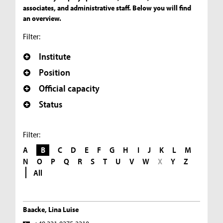
associates, and administrative staff. Below you will find
an overview.
Filter:
Institute
Position
Official capacity
Status
Filter:
A
B
C
D
E
F
G
H
I
J
K
L
M
N
O
P
Q
R
S
T
U
V
W
X
Y
Z
All
Baacke, Lina Luise