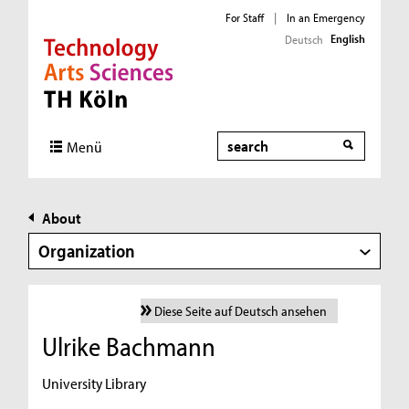
For Staff
|
In an Emergency
English
Deutsch
Direkt zur Hauptnavigation
Direkt zur Subnavigation
Direkt zum Inhalt
Direkt zum Fußbereich
Search
Menü
About
Organization
Diese Seite auf Deutsch ansehen
Ulrike Bachmann
University Library