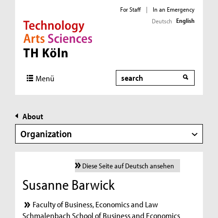
For Staff
|
In an Emergency
English
Deutsch
Direkt zur Hauptnavigation
Direkt zur Subnavigation
Direkt zum Inhalt
Direkt zum Fußbereich
Search
Menü
About
Organization
Diese Seite auf Deutsch ansehen
Susanne Barwick
Faculty of Business, Economics and Law
Schmalenbach School of Business and Economics