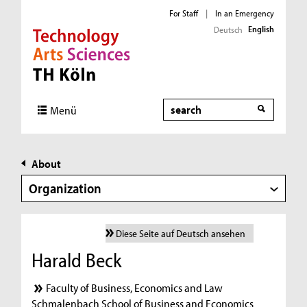
For Staff
|
In an Emergency
English
Deutsch
Direkt zur Hauptnavigation
Direkt zur Subnavigation
Direkt zum Inhalt
Direkt zum Fußbereich
Search
Menü
About
Organization
Diese Seite auf Deutsch ansehen
Harald Beck
Faculty of Business, Economics and Law
Schmalenbach School of Business and Economics