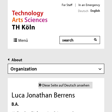
For Staff
|
In an Emergency
English
Deutsch
Direkt zur Hauptnavigation
Direkt zur Subnavigation
Direkt zum Inhalt
Direkt zum Fußbereich
Search
Menü
About
Organization
Diese Seite auf Deutsch ansehen
Luca Jonathan Berrens
B.A.