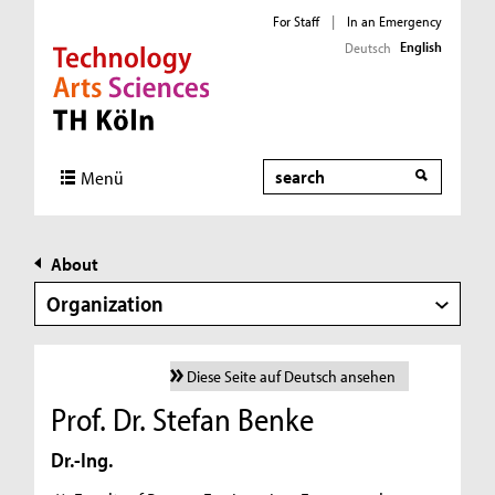
For Staff
|
In an Emergency
English
Deutsch
Direkt zur Hauptnavigation
Direkt zur Subnavigation
Direkt zum Inhalt
Direkt zum Fußbereich
Search
Menü
About
Organization
Diese Seite auf Deutsch ansehen
Prof. Dr. Stefan Benke
Dr.-Ing.