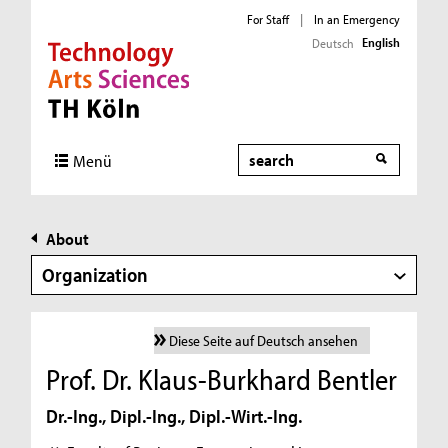
For Staff
|
In an Emergency
English
Deutsch
Direkt zur Hauptnavigation
Direkt zur Subnavigation
Direkt zum Inhalt
Direkt zum Fußbereich
Search
Menü
About
Organization
Diese Seite auf Deutsch ansehen
Prof. Dr. Klaus-Burkhard Bentler
Dr.-Ing., Dipl.-Ing., Dipl.-Wirt.-Ing.