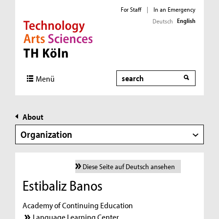
For Staff
|
In an Emergency
English
Deutsch
Direkt zur Hauptnavigation
Direkt zur Subnavigation
Direkt zum Inhalt
Direkt zum Fußbereich
Search
Menü
About
Organization
Diese Seite auf Deutsch ansehen
Estibaliz Banos
Academy of Continuing Education
Language Learning Center