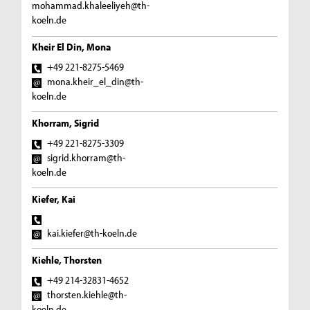
mohammad.khaleeliyeh@th-
koeln.de
Kheir El Din, Mona
+49 221-8275-5469
mona.kheir_el_din@th-
koeln.de
Khorram, Sigrid
+49 221-8275-3309
sigrid.khorram@th-
koeln.de
Kiefer, Kai
kai.kiefer@th-koeln.de
Kiehle, Thorsten
+49 214-32831-4652
thorsten.kiehle@th-
koeln.de