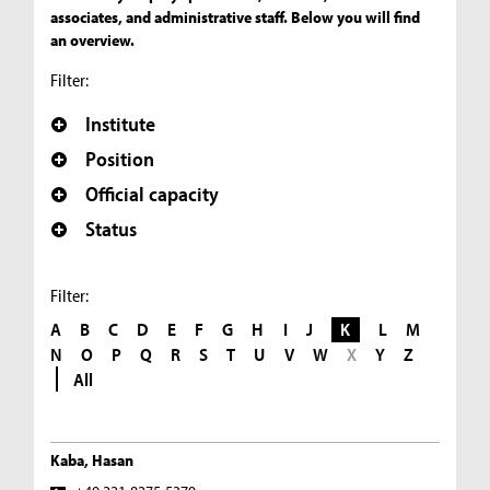
associates, and administrative staff. Below you will find
an overview.
Filter:
Institute
Position
Official capacity
Status
Filter:
A
B
C
D
E
F
G
H
I
J
K
L
M
N
O
P
Q
R
S
T
U
V
W
X
Y
Z
All
Kaba, Hasan