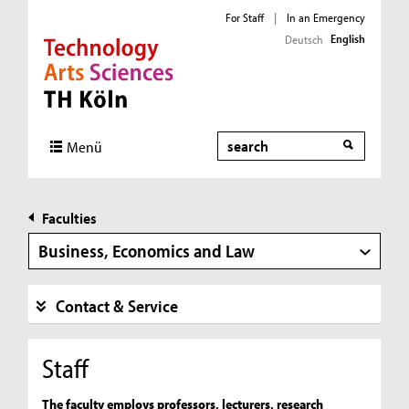
For Staff
|
In an Emergency
English
Deutsch
Direkt zur Hauptnavigation
Direkt zur Subnavigation
Direkt zum Inhalt
Direkt zum Fußbereich
Search
Menü
Faculties
Business, Economics and Law
Contact & Service
Staff
The faculty employs professors, lecturers, research