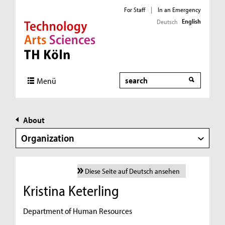
For Staff
|
In an Emergency
English
Deutsch
Direkt zur Hauptnavigation
Direkt zur Subnavigation
Direkt zum Inhalt
Direkt zum Fußbereich
Search
Menü
About
Organization
Diese Seite auf Deutsch ansehen
Kristina Keterling
Department of Human Resources